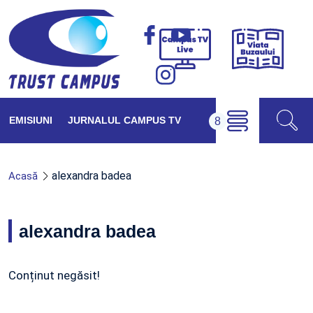
Viața
Campus
Buzăul
TV
Live
EMISIUNI
JURNALUL CAMPUS TV
alexandra badea
Acasă
alexandra badea
Conținut negăsit!