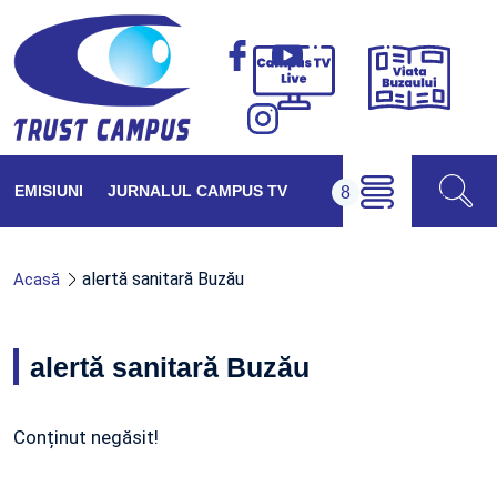
Viața
Campus
Buzăul
TV
Live
EMISIUNI
JURNALUL CAMPUS TV
alertă sanitară Buzău
Acasă
alertă sanitară Buzău
Conținut negăsit!