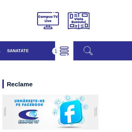
Viața
Campus
Buzăului
TV
Live
L
SANATATE
Reclame