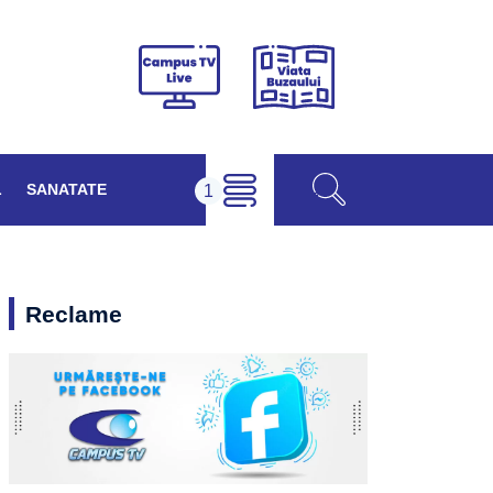
Viața
Campus
Buzăului
TV
Live
L
SANATATE
Reclame