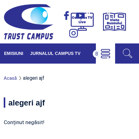
Viața
Campus
Buzăul
TV
Live
EMISIUNI
JURNALUL CAMPUS TV
alegeri ajf
Acasă
alegeri ajf
Conținut negăsit!