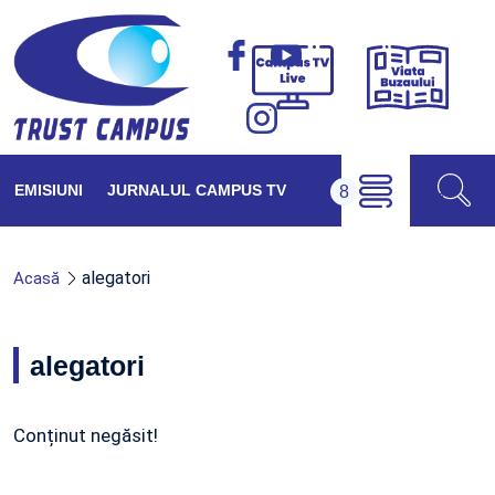
Viața
Campus
Buzăul
TV
Live
EMISIUNI
JURNALUL CAMPUS TV
alegatori
Acasă
alegatori
Conținut negăsit!