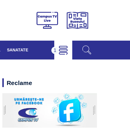
Viața
Campus
Buzăului
TV
Live
L
SANATATE
Reclame