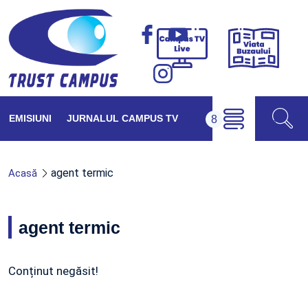
Viața
Campus
Buzăul
TV
Live
EMISIUNI
JURNALUL CAMPUS TV
agent termic
Acasă
agent termic
Conținut negăsit!