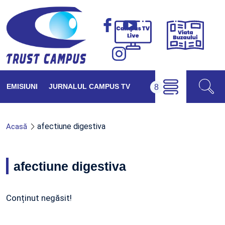
Viața
Campus
Buzăul
TV
Live
EMISIUNI
JURNALUL CAMPUS TV
afectiune digestiva
Acasă
afectiune digestiva
Conținut negăsit!