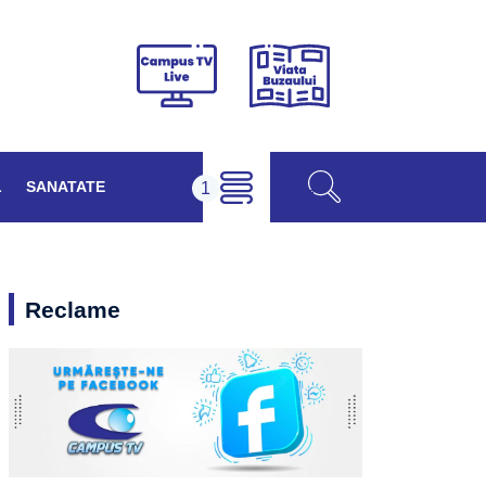
Viața
Campus
Buzăului
TV
Live
L
SANATATE
Reclame