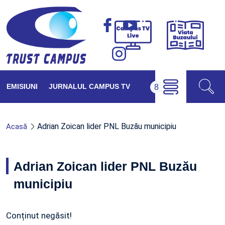
Viața
Campus
Buzăul
TV
Live
EMISIUNI
JURNALUL CAMPUS TV
Adrian Zoican lider PNL Buzău municipiu
Acasă
Adrian Zoican lider PNL Buzău
municipiu
Conținut negăsit!