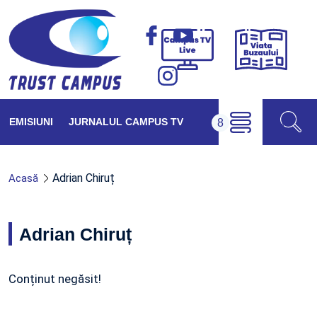
Viața
Campus
Buzăul
TV
Live
EMISIUNI
JURNALUL CAMPUS TV
Adrian Chiruț
Acasă
Adrian Chiruț
Conținut negăsit!