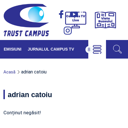
Viața
Campus
Buzăul
TV
Live
EMISIUNI
JURNALUL CAMPUS TV
adrian catoiu
Acasă
adrian catoiu
Conținut negăsit!