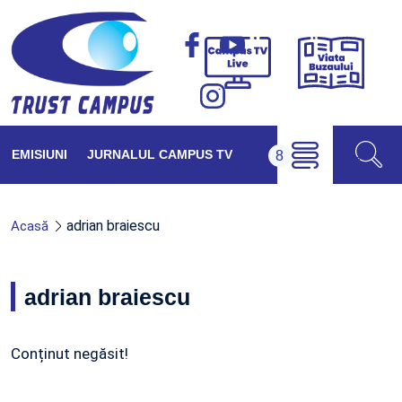
Viața
Campus
Buzăul
TV
Live
EMISIUNI
JURNALUL CAMPUS TV
adrian braiescu
Acasă
adrian braiescu
Conținut negăsit!