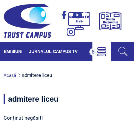
Viața
Campus
Buzăul
TV
Live
EMISIUNI
JURNALUL CAMPUS TV
admitere liceu
Acasă
admitere liceu
Conținut negăsit!