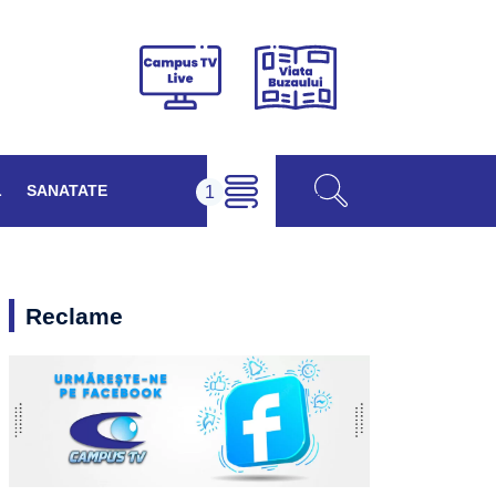
Viața
Campus
Buzăului
TV
Live
L
SANATATE
Reclame