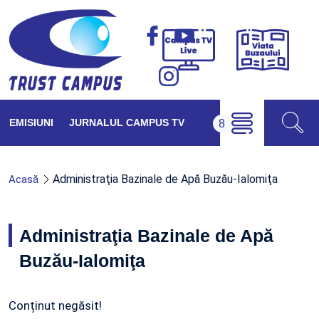
Viața
Campus
Buzăul
TV
Live
EMISIUNI
JURNALUL CAMPUS TV
Administraţia Bazinale de Apă Buzău-Ialomiţa
Acasă
Administraţia Bazinale de Apă
Buzău-Ialomiţa
Conținut negăsit!