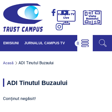
Viața
Campus
Buzăul
TV
Live
EMISIUNI
JURNALUL CAMPUS TV
ADI Tinutul Buzaului
Acasă
ADI Tinutul Buzaului
Conținut negăsit!