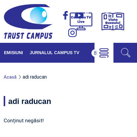
Viața
Campus
Buzăul
TV
Live
EMISIUNI
JURNALUL CAMPUS TV
adi raducan
Acasă
adi raducan
Conținut negăsit!