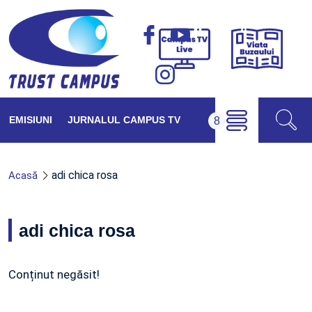
Viața
Campus
Buzăul
TV
Live
EMISIUNI
JURNALUL CAMPUS TV
adi chica rosa
Acasă
adi chica rosa
Conținut negăsit!