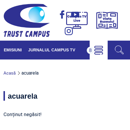
Viața
Campus
Buzăul
TV
Live
EMISIUNI
JURNALUL CAMPUS TV
acuarela
Acasă
acuarela
Conținut negăsit!