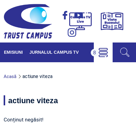
Viața
Campus
Buzăul
TV
Live
EMISIUNI
JURNALUL CAMPUS TV
actiune viteza
Acasă
actiune viteza
Conținut negăsit!