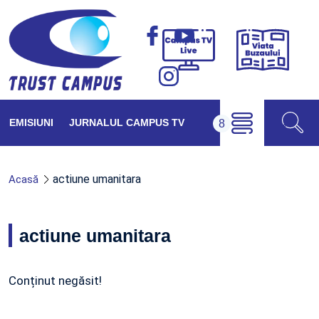
Viața
Campus
Buzăul
TV
Live
EMISIUNI
JURNALUL CAMPUS TV
actiune umanitara
Acasă
actiune umanitara
Conținut negăsit!