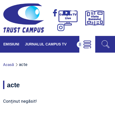
Viața
Campus
Buzăul
TV
Live
EMISIUNI
JURNALUL CAMPUS TV
acte
Acasă
acte
Conținut negăsit!