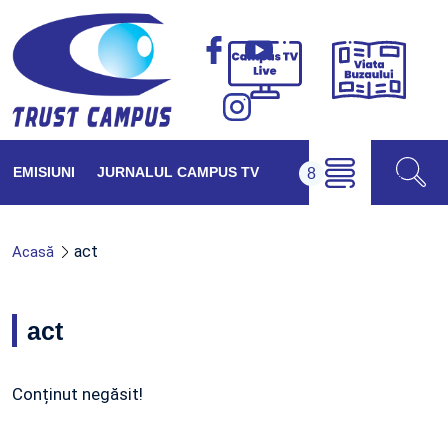
Viața
Campus
Buzăul
TV
Live
EMISIUNI
JURNALUL CAMPUS TV
act
Acasă
act
Conținut negăsit!