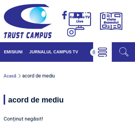
Viața
Campus
Buzăul
TV
Live
EMISIUNI
JURNALUL CAMPUS TV
acord de mediu
Acasă
acord de mediu
Conținut negăsit!