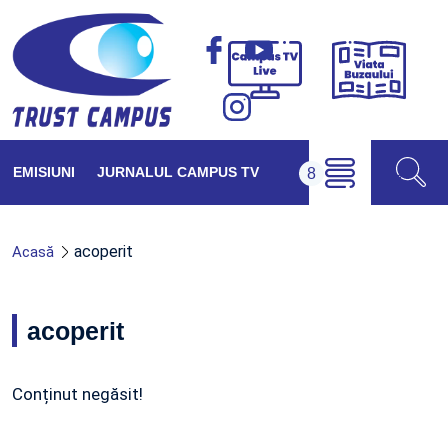
Viața
Campus
Buzăul
TV
Live
EMISIUNI
JURNALUL CAMPUS TV
acoperit
Acasă
acoperit
Conținut negăsit!