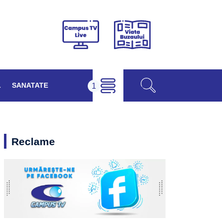
Viața
Campus
Buzăului
TV
Live
L
SANATATE
Reclame