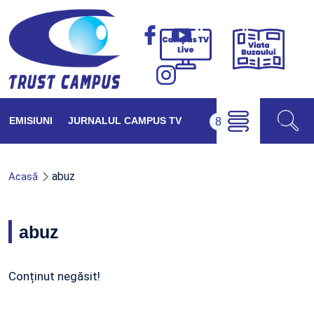
Viața
Campus
Buzăul
TV
Live
EMISIUNI
JURNALUL CAMPUS TV
abuz
Acasă
abuz
Conținut negăsit!