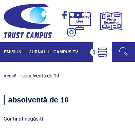
Viața
Campus
Buzăul
TV
Live
EMISIUNI
JURNALUL CAMPUS TV
absolventă de 10
Acasă
absolventă de 10
Conținut negăsit!