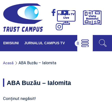
Viața
Campus
Buzăul
TV
Live
EMISIUNI
JURNALUL CAMPUS TV
ABA Buzău – Ialomita
Acasă
ABA Buzău – Ialomita
Conținut negăsit!