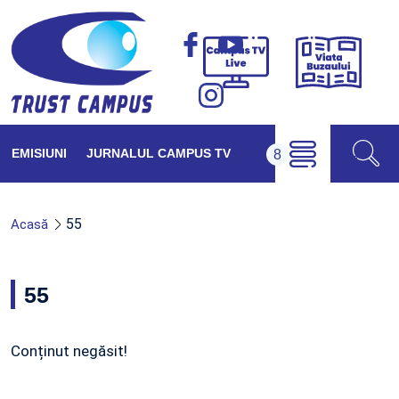
Viața
Campus
Buzăul
TV
Live
EMISIUNI
JURNALUL CAMPUS TV
55
Acasă
55
Conținut negăsit!