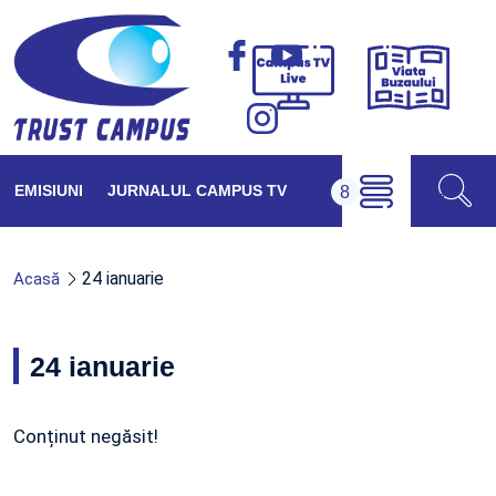
Viața
Campus
Buzăul
TV
Live
EMISIUNI
JURNALUL CAMPUS TV
24 ianuarie
Acasă
24 ianuarie
Conținut negăsit!