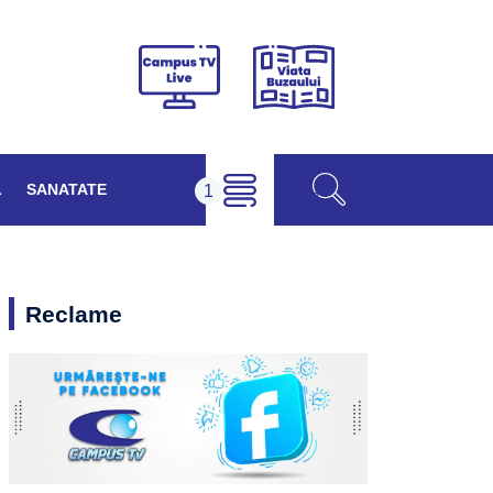
Viața
Campus
Buzăului
TV
Live
L
SANATATE
Reclame