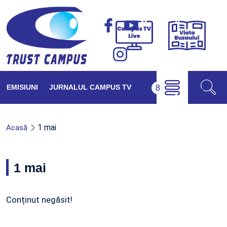
Viața
Campus
Buzăul
TV
Live
EMISIUNI
JURNALUL CAMPUS TV
1 mai
Acasă
1 mai
Conținut negăsit!