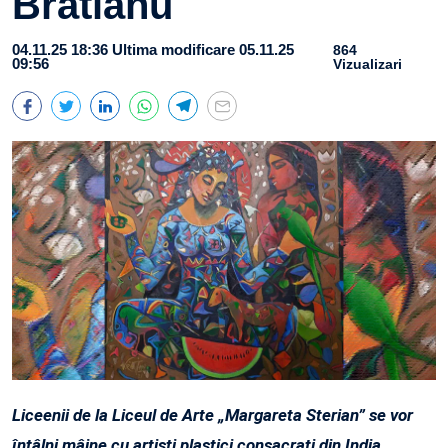
Brătianu
04.11.25 18:36
Ultima modificare 05.11.25
864
09:56
Vizualizari
Liceenii de la Liceul de Arte „Margareta Sterian” se vor
întâlni mâine cu artiști plastici consacrați din India.