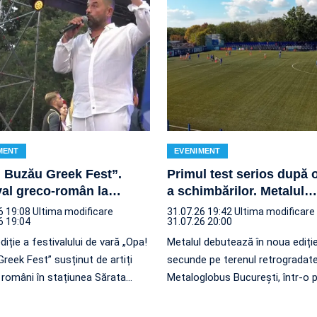
MENT
EVENIMENT
 Buzău Greek Fest”.
Primul test serios după 
val greco-român la
…
a schimbărilor. Metalul
…
6 19:08
Ultima modificare
31.07.26 19:42
Ultima modificare
6 19:04
31.07.26 20:00
diție a festivalului de vară „Opa!
Metalul debutează în noua ediție 
reek Fest” susținut de artiți
secunde pe terenul retrogradate
i români în stațiunea Sărata
…
Metaloglobus București, într-o p