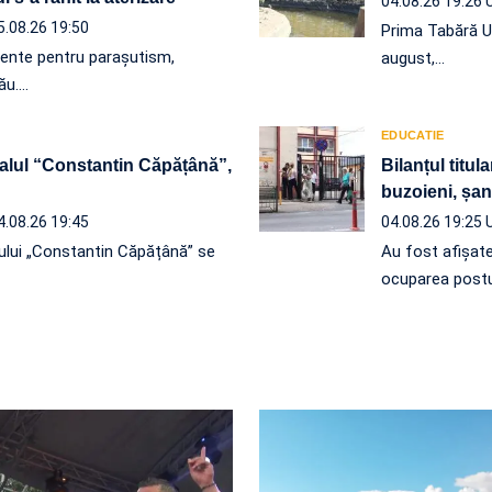
04.08.26 19:26
5.08.26 19:50
Prima Tabără U
mente pentru parașutism,
august,…
ău.…
EDUCATIE
alul “Constantin Căpățână”,
Bilanțul titul
buzoieni, șan
4.08.26 19:45
04.08.26 19:25
ului „Constantin Căpățână” se
Au fost afișate
ocuparea postu