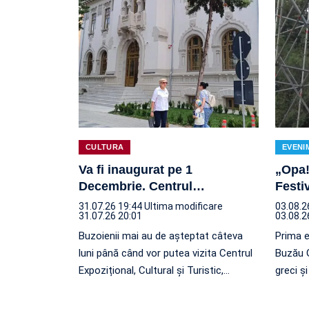
CULTURA
EVENI
Va fi inaugurat pe 1
„Opa!
Decembrie. Centrul
…
Festi
31.07.26 19:44
Ultima modificare
03.08.2
31.07.26 20:01
03.08.2
Buzoienii mai au de așteptat câteva
Prima e
luni până când vor putea vizita Centrul
Buzău G
Expozițional, Cultural și Turistic,
…
greci ș