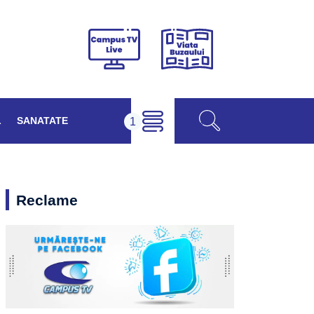
Viața
Campus
Buzăului
TV
Live
L
SANATATE
Reclame