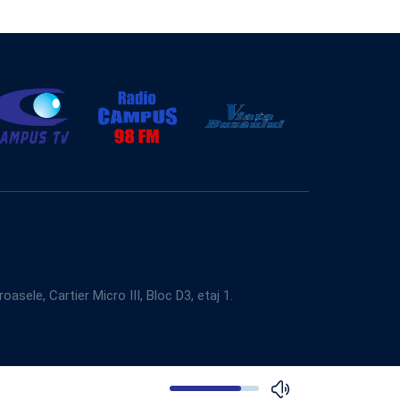
e, Cartier Micro III, Bloc D3, etaj 1.