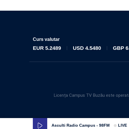
Curs valutar
EUR
5.2489
USD
4.5480
GBP
6
Licența Campus TV Buzău este operată 
Asculti Radio Campus - 98FM
LIVE