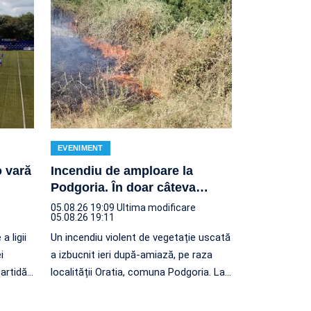
EVENIMENT
o vară
Incendiu de amploare la
Podgoria. În doar câteva
…
05.08.26 19:09
Ultima modificare
05.08.26 19:11
a ligii
Un incendiu violent de vegetație uscată
i
a izbucnit ieri după-amiază, pe raza
artidă
…
localității Oratia, comuna Podgoria. La
…