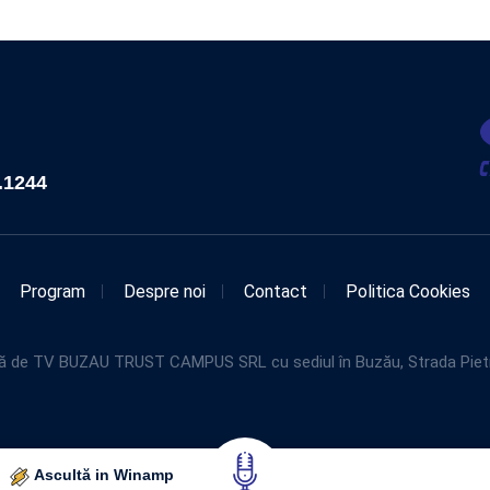
.1244
Program
Despre noi
Contact
Politica Cookies
de TV BUZAU TRUST CAMPUS SRL cu sediul în Buzău, Strada Pietroasel
Ascultă in Winamp