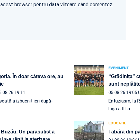
în acest browser pentru data viitoare când comentez.
EVENIMENT
ria. În doar câteva ore, au
“Grădinița” c
ie
sunt neplăt
5.08.26 19:11
05.08.26 19:05
scată a izbucnit ieri după-
Entuziasm, la R
Liga a III-a.…
EDUCATIE
 Buzău. Un parașutist a
Tabăra din pa
 s-a rănit la aterizare