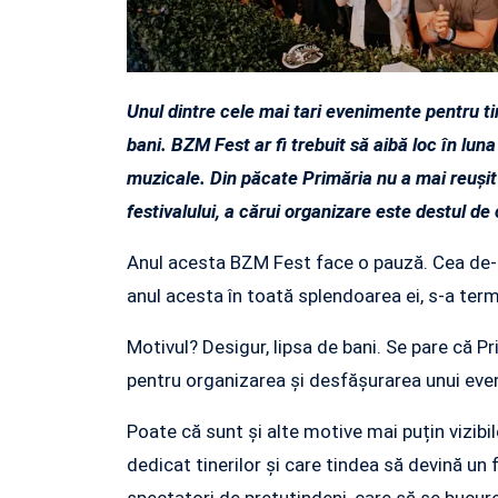
Unul dintre cele mai tari evenimente pentru ti
bani. BZM Fest ar fi trebuit să aibă loc în lun
muzicale. Din păcate Primăria nu a mai reuși
festivalului, a cărui organizare este destul de 
Anul acesta BZM Fest face o pauză. Cea de-a 
anul acesta în toată splendoarea ei, s-a term
Motivul? Desigur, lipsa de bani. Se pare că P
pentru organizarea și desfășurarea unui ev
Poate că sunt și alte motive mai puțin vizibi
dedicat tinerilor și care tindea să devină un 
spectatori de pretutindeni, care să se bucur