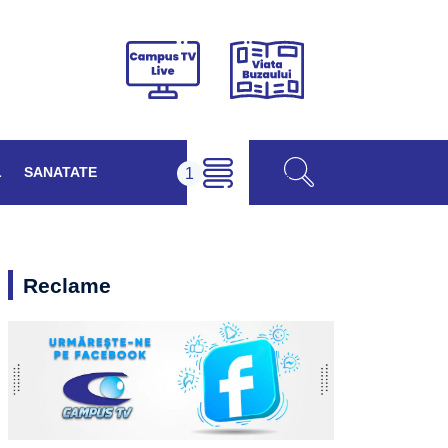
Viața
Campus
Buzăului
TV
Live
L
SANATATE
Reclame