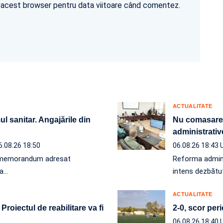
în acest browser pentru data viitoare când comentez.
ACTUALITATE
l sanitar. Angajările din
Nu comasare, 
administrativ
6.08.26 18:50
06.08.26 18:43
un memorandum adresat
Reforma administ
 a…
intens dezbătut
ACTUALITATE
roiectul de reabilitare va fi
2-0, scor per
06.08.26 18:40