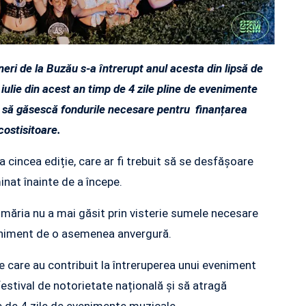
neri de la Buzău s-a întrerupt anul acesta din lipsă de
a iulie din acest an timp de 4 zile pline de evenimente
t să găsescă fondurile necesare pentru finanțarea
costisitoare.
cincea ediție, care ar fi trebuit să se desfășoare
inat înainte de a începe.
rimăria nu a mai găsit prin visterie sumele necesare
eniment de o asemenea anvergură.
le care au contribuit la întreruperea unui eveniment
festival de notorietate națională și să atragă
e de 4 zile de evenimente muzicale.