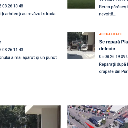
6.08.26 18:48
Berca părăseșt
lți arhitecți au revăzut strada
nevoită…
ACTUALITATE
r
Se repară Plat
defecte
6.08.26 11:43
05.08.26 19:09
onului a mai apărut și un punct
Reparații după 
crăpate din Pia