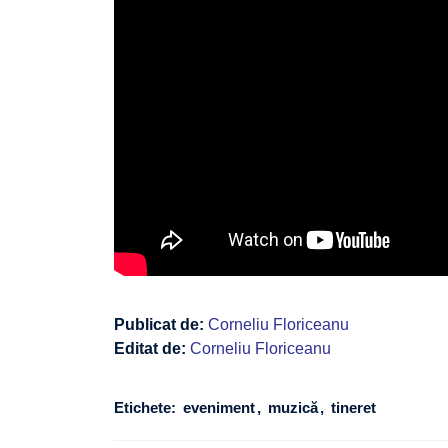
Publicat de:
Corneliu Floriceanu
Editat de:
Corneliu Floriceanu
Etichete:
eveniment
muzică
tineret