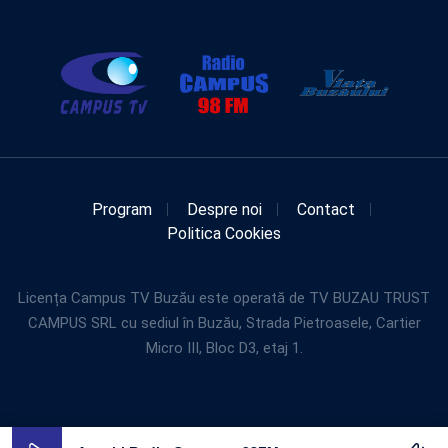
Program
Despre noi
Contact
Politica Cookies
Licența Campus TV Buzău este operată de TV BUZAU TRUST
CAMPUS SRL cu sediul în Buzău, Strada Pietroasele, Cartier
Micro III, Bloc D3, etaj 1.