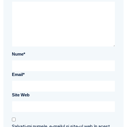
Nume
*
Email
*
Site Web
Salvați-mi numele, e-mailul și site-ul web în acest