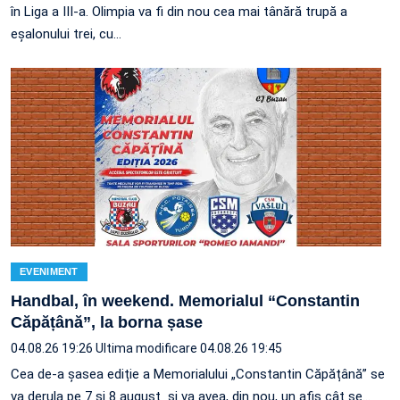
în Liga a III-a. Olimpia va fi din nou cea mai tânără trupă a
eșalonului trei, cu…
EVENIMENT
Handbal, în weekend. Memorialul “Constantin
Căpățână”, la borna șase
04.08.26 19:26
Ultima modificare 04.08.26 19:45
Cea de-a șasea ediție a Memorialului „Constantin Căpățână” se
va derula pe 7 și 8 august și va avea, din nou, un afiș cât se…