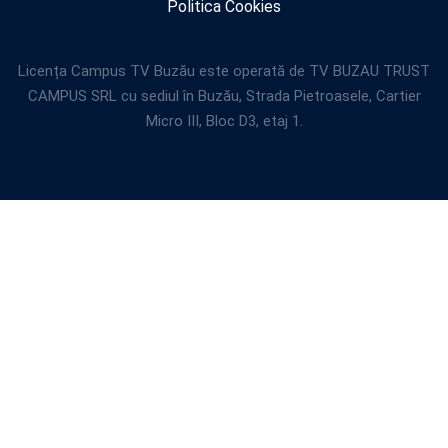
Politica Cookies
Licența Campus TV Buzău este operată de TV BUZAU TRUST
CAMPUS SRL cu sediul în Buzău, Strada Pietroasele, Cartier
Micro III, Bloc D3, etaj 1.