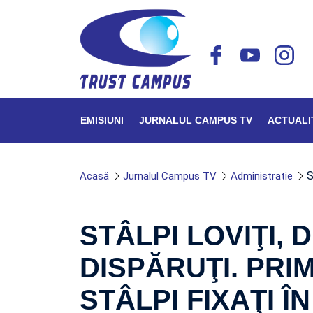
EMISIUNI
JURNALUL CAMPUS TV
ACTUALI
S
Acasă
Jurnalul Campus TV
Administratie
STÂLPI LOVIŢI, D
DISPĂRUŢI. PRI
STÂLPI FIXAŢI Î