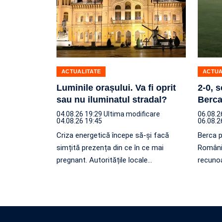
ACTUALITATE
ACTUA
Luminile orașului. Va fi oprit
2-0, 
sau nu iluminatul stradal?
Berca
04.08.26 19:29
Ultima modificare
06.08.2
04.08.26 19:45
06.08.2
Criza energetică începe să-și facă
Berca 
simțită prezența din ce în ce mai
Românie
pregnant. Autoritățile locale
…
recunoa