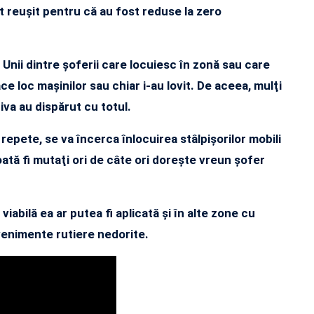
st reuşit pentru că au fost reduse la zero
. Unii dintre şoferii care locuiesc în zonă sau care
ce loc maşinilor sau chiar i-au lovit. De aceea, mulţi
ţiva au dispărut cu totul.
repete, se va încerca înlocuirea stâlpişorilor mobili
poată fi mutaţi ori de câte ori doreşte vreun şofer
 viabilă ea ar putea fi aplicată şi în alte zone cu
venimente rutiere nedorite.