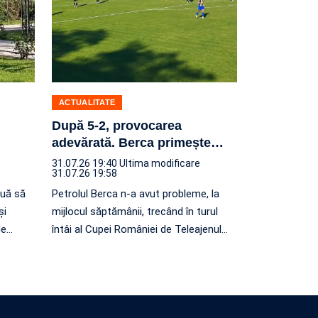
ACTUALITATE
După 5-2, provocarea
adevărată. Berca primește
…
31.07.26 19:40
Ultima modificare
31.07.26 19:58
nuă să
Petrolul Berca n-a avut probleme, la
și
mijlocul săptămânii, trecând în turul
de
…
întâi al Cupei României de Teleajenul
…