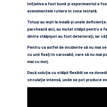
Iniţiativa a fost bună şi experimentul a fo
evenimentele rutiere în zona testată.
Totuşi au ieşit la iveală şi unele deficienţe
parchează aici, au mutat stâlpii pentru a fa
dintre stâlpişori au fost deterioraţi, iar câ
Pentru ca astfel de incidente să nu mai se 
cu unii fixaţi în carosabil, care să nu mai 
mai cu moţ.
Dacă soluţia cu stâlpii flexibili se va dovedi
circulaţie intensă, unde se pot produce e