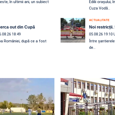
ste, în ultimii ani, un subiect
Edilii orașului
Cuza Vodă…
ACTUALITATE
 Berca out din Cupă
Noi restricții.
6.08.26 18:49
05.08.26 19:10
a României, după ce a fost
Între șantierel
de…