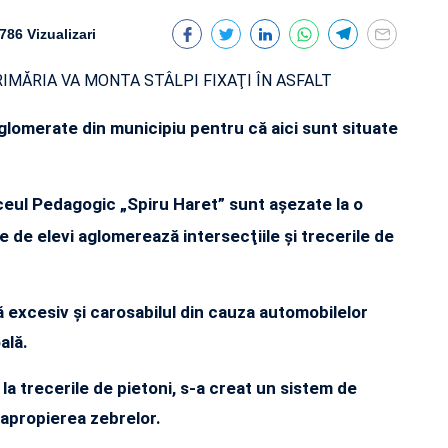
786 Vizualizari
glomerate din municipiu pentru că aici sunt situate
ceul Pedagogic „Spiru Haret” sunt aşezate la o
e de elevi aglomerează intersecţiile şi trecerile de
ă excesiv şi carosabilul din cauza automobilelor
ală.
 la trecerile de pietoni, s-a creat un sistem de
 apropierea zebrelor.