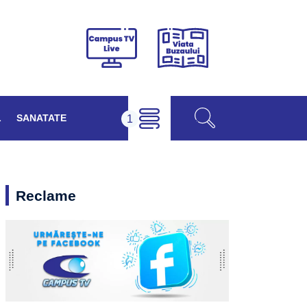
Viața
Campus
Buzăului
TV
Live
L
SANATATE
Reclame