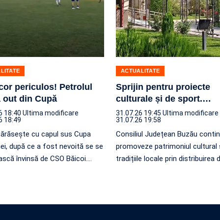
LITATE
ACTUALITATE
scor periculos! Petrolul
Sprijin pentru proiecte
 out din Cupă
culturale și de sport.
…
6 18:40
Ultima modificare
31.07.26 19:45
Ultima modificare
6 18:49
31.07.26 19:58
părăsește cu capul sus Cupa
Consiliul Județean Buzău conti
i, după ce a fost nevoită se se
promoveze patrimoniul cultural 
scă învinsă de CSO Băicoi.
…
tradițiile locale prin distribuirea 