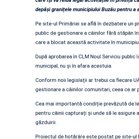
care își va relua legal activitățile în privința
depăși granițele municipiului Buzău pentru a ac
Pe site-ul Primăriei se află în dezbatere un pr
public de gestionare a câinilor fără stăpân î
care a blocat această activitate în municipiu
După aprobarea în CLM Noul Serviciu public î
municipal, nu și în afara acestuia.
Conform noii legislații ar trebui ca fiecare UA
gestionare a câinilor comunitari, ceea ce ar p
Cea mai importantă condiție prevăzută de le
pentru câinii capturați și unde să le asigure
găzduirii.
Proiectul de hotărâre este postat pe site-ul P