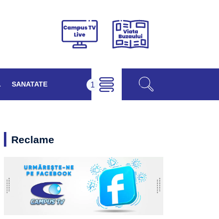
Viața
Campus
Buzăului
TV
Live
L
SANATATE
Reclame