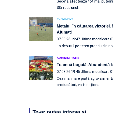
Seceta afectează tot mai puternic l
Slănicul, unul…
EVENIMENT
Metalul, în căutarea victoriei.
Afumați
07.08.26 19:47
Ultima modificare 0
La debutul pe teren propriu din nou
ADMINISTRATIE
Toamnă bogată. Abundență l
07.08.26 19:45
Ultima modificare 0
Cea mai mare piaţă agro-alimenta
producători, va funcţiona…
Te-ar putea intresa și