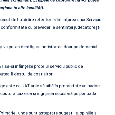
 câinilor comunitari. Echipele de capturare nu vor putea
ționa în alte localități.
oiect de hotărâre referitor la înființarea unui Serviciu
n conformitate cu prevederile sentinței judecătorești
.
și va putea desfășura activitatea doar pe domeniul
T să-și înființeze propriul serviciu public de
utea fi destul de costisitor.
ge este ca UAT-urile să aibă în proprietate un padoc
 acestora cazarea și îngrijirea necesară pe perioada
rimăriei, unde sunt așteptate sugestiile, opiniile și