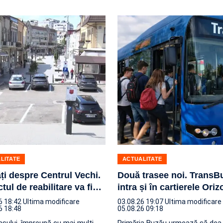
LITATE
ACTUALITATE
ți despre Centrul Vechi.
Două trasee noi. TransB
tul de reabilitare va fi
…
intra și în cartierele Oriz
6 18:42
Ultima modificare
03.08.26 19:07
Ultima modificare
6 18:48
05.08.26 09:18