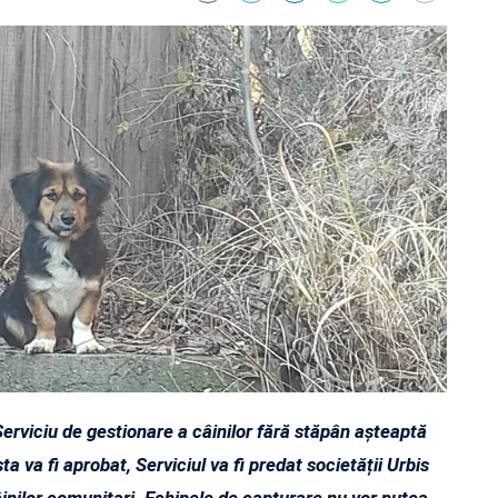
Serviciu de gestionare a câinilor fără stăpân așteaptă
a va fi aprobat, Serviciul va fi predat societății Urbis