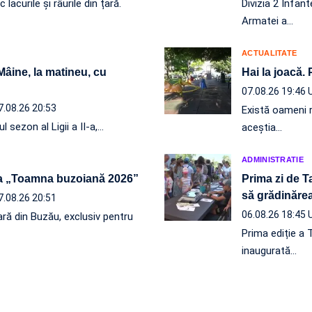
acurile și râurile din țară.
Divizia 2 Infan
Armatei a…
ACTUALITATE
 Mâine, la matineu, cu
Hai la joacă.
07.08.26 19:46
7.08.26 20:53
Există oameni r
l sezon al Ligii a II-a,…
aceștia…
ADMINISTRATIE
a „Toamna buzoiană 2026”
Prima zi de T
să grădinăr
7.08.26 20:51
06.08.26 18:45
ră din Buzău, exclusiv pentru
Prima ediție a 
inaugurată…