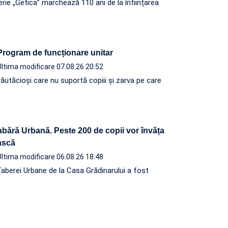
terie „Getica” marchează 110 ani de la înființarea
 Program de funcționare unitar
Ultima modificare 07.08.26 20:52
ăutăcioși care nu suportă copiii și zarva pe care
abără Urbană. Peste 200 de copii vor învăța
ească
Ultima modificare 06.08.26 18:48
Taberei Urbane de la Casa Grădinarului a fost