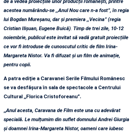
de a vedea proiecțiile unor producții românești, printre
acestea numărându-se ,,Anul Nou care n-a fost”, în regia
lui Bogdan Mureșanu, dar și premiera ,,Vecina” (regia
Cristian Ilișuan, Eugene Buică)
.
Timp de trei zile, 10-12
noiembrie, publicul este invitat să vadă gratuit proiecțiile
ce vor fi introduse de cunoscutul critic de film Irina-
Margareta Nistor.
Va fi difuzat și un film de animație,
pentru copii.
A patra ediție a Caravanei Serile Filmului Românesc
se va desfășura în sala de spectacole a Centrului
Cultural ,,Florica Cristoforeanu”.
,,
Anul acesta, Caravana de Film este una cu adevărat
specială. Le mulțumim din suflet domnului Andrei Giurgia
și doamnei Irina-Margareta Nistor, oameni care iubesc