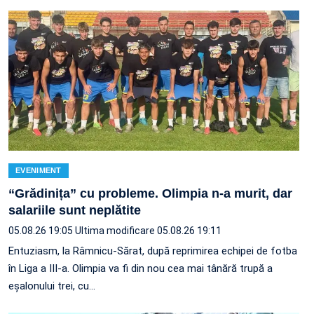
EVENIMENT
“Grădinița” cu probleme. Olimpia n-a murit, dar
salariile sunt neplătite
05.08.26 19:05
Ultima modificare 05.08.26 19:11
Entuziasm, la Râmnicu-Sărat, după reprimirea echipei de fotba
în Liga a III-a. Olimpia va fi din nou cea mai tânără trupă a
eșalonului trei, cu…