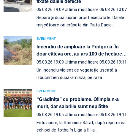
fixate dalele defecte
05.08.26 19:09
Ultima modificare 06.08.26 10:07
Reparații după lucrări prost executate. Dalele
mișcătoare ori crăpate din Piața Daciei…
EVENIMENT
Incendiu de amploare la Podgoria. În
doar câteva ore, au ars 100 de hectare
…
05.08.26 19:09
Ultima modificare 05.08.26 19:11
Un incendiu violent de vegetație uscată a
izbucnit ieri după-amiază, pe raza…
EVENIMENT
“Grădinița” cu probleme. Olimpia n-a
murit, dar salariile sunt neplătite
05.08.26 19:05
Ultima modificare 05.08.26 19:11
Entuziasm, la Râmnicu-Sărat, după reprimirea
echipei de fotba în Liga a III-a.…