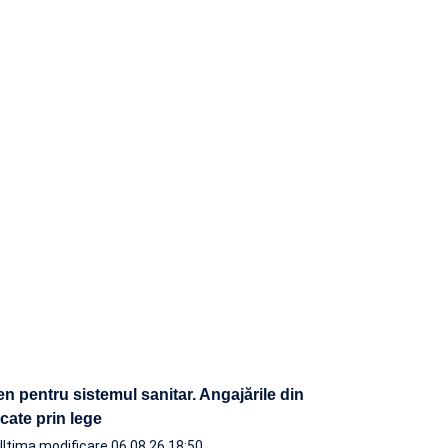
n pentru sistemul sanitar. Angajările din
ocate prin lege
Ultima modificare 06.08.26 18:50