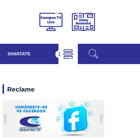
Viața
Campus
Buzăului
TV
Live
L
SANATATE
Reclame