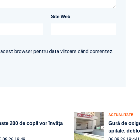
Site Web
în acest browser pentru data viitoare când comentez.
ACTUALITATE
ste 200 de copii vor învăța
Gură de oxige
spitale, debl
6.08.26 18:48
06.08.26 18:44