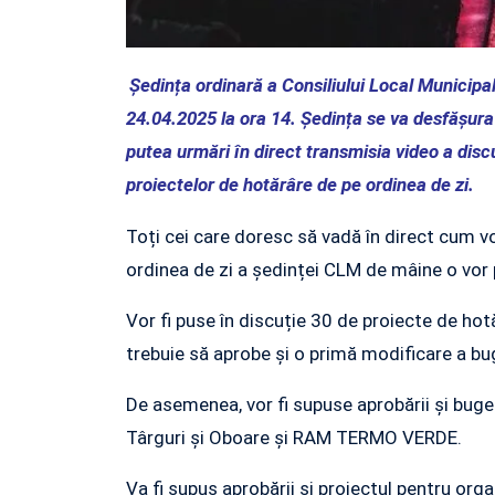
Ședința ordinară a Consiliului Local Municipal
24.04.2025 la ora 14. Ședința se va desfășura 
putea urmări în direct transmisia video a discu
proiectelor de hotărâre de pe ordinea de zi.
Toți cei care doresc să vadă în direct cum vor
ordinea de zi a ședinței CLM de mâine o vor p
Vor fi puse în discuție 30 de proiecte de hotă
trebuie să aprobe și o primă modificare a bug
De asemenea, vor fi supuse aprobării și bugete
Târguri și Oboare și RAM TERMO VERDE.
Va fi supus aprobării și proiectul pentru org