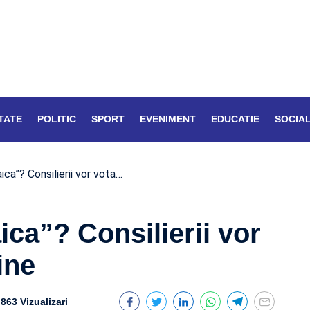
TATE
POLITIC
SPORT
EVENIMENT
EDUCATIE
SOCIA
ca”? Consilierii vor vota…
ca”? Consilierii vor
ine
863 Vizualizari