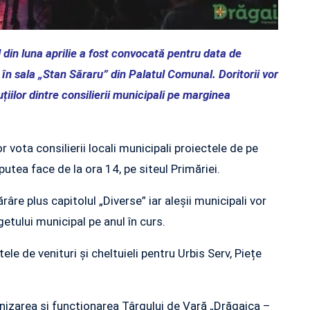
 din luna aprilie a fost convocată pentru data de
în sala „Stan Săraru” din Palatul Comunal. Doritorii vor
țiilor dintre consilierii municipali pe marginea
 vota consilierii locali municipali proiectele de pe
utea face de la ora 14, pe siteul Primăriei.
râre plus capitolul „Diverse” iar aleșii municipali vor
etului municipal pe anul în curs.
le de venituri și cheltuieli pentru Urbis Serv, Piețe
anizarea și funcționarea Târgului de Vară „Drăgaica –