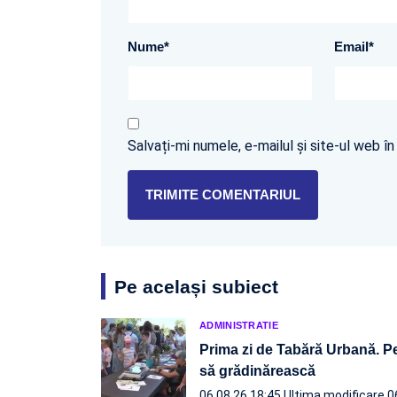
Nume
*
Email
*
Salvați-mi numele, e-mailul și site-ul web 
Pe același subiect
ADMINISTRATIE
Prima zi de Tabără Urbană. Pe
să grădinărească
06.08.26 18:45
Ultima modificare 0