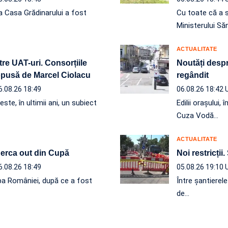
a Casa Grădinarului a fost
Cu toate că a 
Ministerului Să
ACTUALITATE
re UAT-uri. Consorțiile
Noutăți despre
ropusă de Marcel Ciolacu
regândit
6.08.26 18:49
06.08.26 18:42
ste, în ultimii ani, un subiect
Edilii orașului
Cuza Vodă…
ACTUALITATE
 Berca out din Cupă
Noi restricții.
6.08.26 18:49
05.08.26 19:10
a României, după ce a fost
Între șantierel
de…