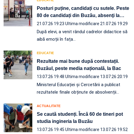
Posturi puține, candidați cu sutele. Peste
80 de candidați din Buzău, absenţi la
…
21.07.26 19:23
Ultima modificare 21.07.26 19:29
După elevi, a venit rândul cadrelor didactice să
aibă emoții în fața…
EDUCATIE
Rezultate mai bune după contestații.
Buzăul, peste media națională, la Bac
13.07.26 19:48
Ultima modificare 13.07.26 20:19
Ministerul Educației și Cercetării a publicat
rezultatele finale obținute de absolvenții
…
ACTUALITATE
Se caută studenți. Încă 60 de tineri pot
studia ingineria la Buzău
13.07.26 19:45
Ultima modificare 13.07.26 19:52