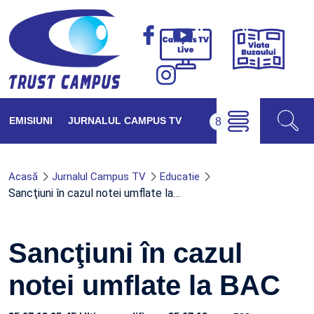
Viața
Campus
Buzăul
TV
Live
EMISIUNI
JURNALUL CAMPUS TV
Acasă
Jurnalul Campus TV
Educatie
Sancţiuni în cazul notei umflate la…
Sancţiuni în cazul
notei umflate la BAC