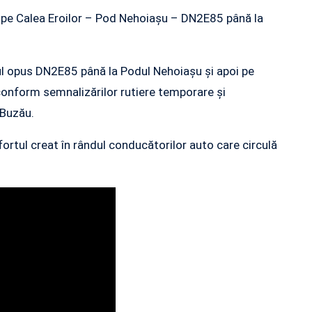
a pe Calea Eroilor – Pod Nehoiașu – DN2E85 până la
sul opus DN2E85 până la Podul Nehoiașu și apoi pe
onform semnalizărilor rutiere temporare și
e Buzău.
ortul creat în rândul conducătorilor auto care circulă