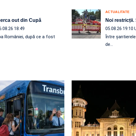
ACTUALITATE
 Berca out din Cupă
Noi restricții.
6.08.26 18:49
05.08.26 19:10
a României, după ce a fost
Între șantierel
de…