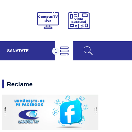
Viața
Campus
Buzăului
TV
Live
L
SANATATE
Reclame