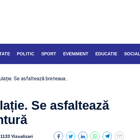
TATE
POLITIC
SPORT
EVENIMENT
EDUCATIE
SOCIA
culație. Se asfaltează breteaua…
lație. Se asfaltează
ntură
1133 Vizualizari