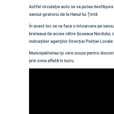
Astfel circulația auto se va putea desfășur
sensul giratoriu de la Hanul lui Țintă.
În acest loc se va face o întoarcere pe sen
breteaua de acces către Șoseaua Nordului, c
indicațiilor agenților Direcției Poliției Local
Municipalitatea își cere scuze pentru disconf
prin zona aflată în lucru.