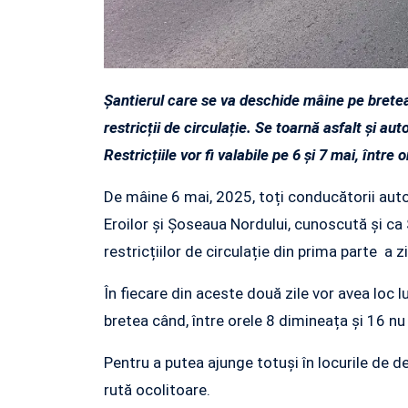
Șantierul care se va deschide mâine pe brete
restricții de circulație. Se toarnă asfalt și au
Restricțiile vor fi valabile pe 6 și 7 mai, între o
De mâine 6 mai, 2025, toți conducătorii auto
Eroilor și Șoseaua Nordului, cunoscută și c
restricțiilor de circulație din prima parte a zi
În fiecare din aceste două zile vor avea loc l
bretea când, între orele 8 dimineața și 16 nu 
Pentru a putea ajunge totuși în locurile de d
rută ocolitoare.