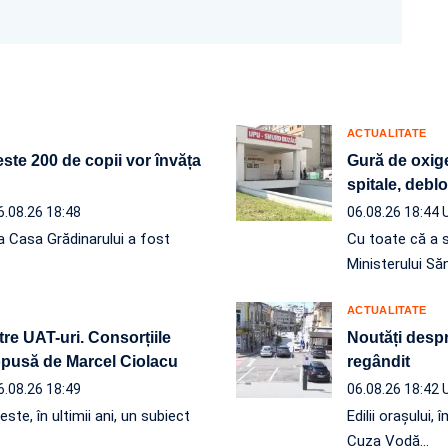
ACTUALITATE
ste 200 de copii vor învăța
Gură de oxige
spitale, debl
6.08.26 18:48
06.08.26 18:44
a Casa Grădinarului a fost
Cu toate că a 
Ministerului Să
ACTUALITATE
re UAT-uri. Consorțiile
Noutăți despre
ropusă de Marcel Ciolacu
regândit
6.08.26 18:49
06.08.26 18:42
ste, în ultimii ani, un subiect
Edilii orașului
Cuza Vodă…