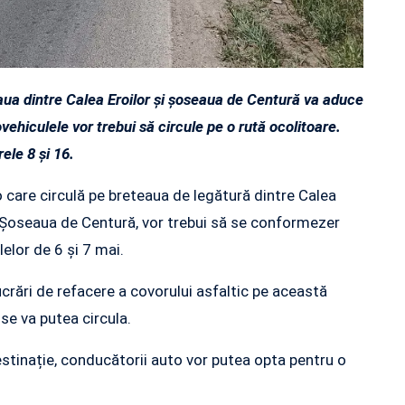
aua dintre Calea Eroilor și șoseaua de Centură va aduce
tovehiculele vor trebui să circule pe o rută ocolitoare.
rele 8 și 16.
 care circulă pe breteaua de legătură dintre Calea
a Șoseaua de Centură, vor trebui să se conformezer
lelor de 6 și 7 mai.
ucrări de refacere a covorului asfaltic pe această
se va putea circula.
estinație, conducătorii auto vor putea opta pentru o