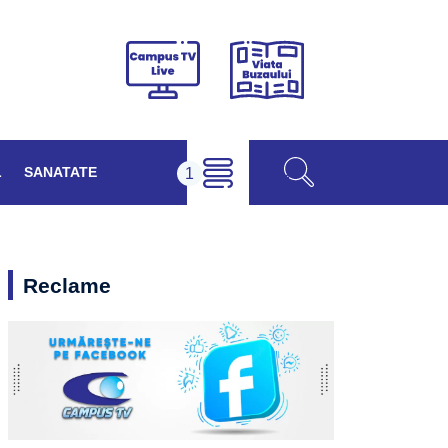
Viața
Campus
Buzăului
TV
Live
L
SANATATE
Reclame