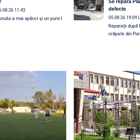
r
Se repară Plat
defecte
6.08.26 11:43
05.08.26 19:09
onului a mai apărut și un punct
Reparații după 
crăpate din Pia