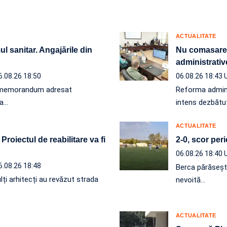
ACTUALITATE
l sanitar. Angajările din
Nu comasare, 
administrativ
6.08.26 18:50
06.08.26 18:43
un memorandum adresat
Reforma administ
 a…
intens dezbătut
ACTUALITATE
roiectul de reabilitare va fi
2-0, scor per
06.08.26 18:40
6.08.26 18:48
Berca părăseșt
lți arhitecți au revăzut strada
nevoită…
ACTUALITATE