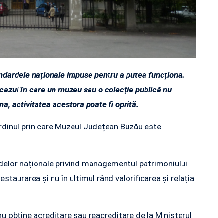
ndardele naționale impuse pentru a putea funcționa.
n cazul în care un muzeu sau o colecție publică nu
na, activitatea acestora poate fi oprită.
ordinul prin care Muzeul Județean Buzău este
delor naționale privind managementul patrimoniului
restaurarea și nu în ultimul rând valorificarea și relația
nu obține acreditare sau reacreditare de la Ministerul