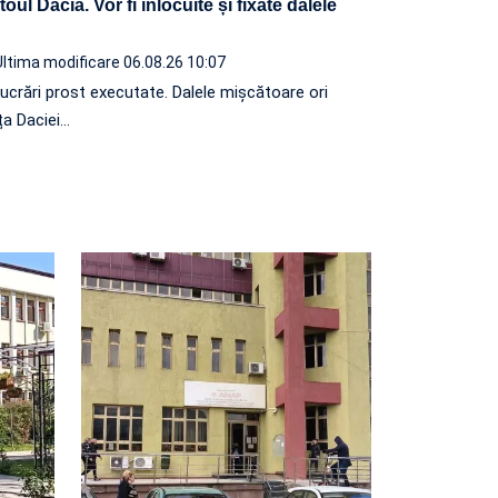
oul Dacia. Vor fi înlocuite și fixate dalele
Ultima modificare 06.08.26 10:07
lucrări prost executate. Dalele mișcătoare ori
ța Daciei…