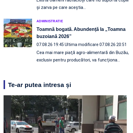
Există oameni răutăcioși care nu suportă copiii
și zarva pe care aceștia…
ADMINISTRATIE
Toamnă bogată. Abundență la „Toamna
buzoiană 2026”
07.08.26 19:45
Ultima modificare 07.08.26 20:51
Cea mai mare piaţă agro-alimentară din Buzău,
exclusiv pentru producători, va funcţiona…
Te-ar putea intresa și