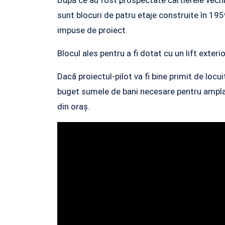
După ce au fost prospectate cartierele vechi 
sunt blocuri de patru etaje construite în 1959
impuse de proiect.
Blocul ales pentru a fi dotat cu un lift exterio
Dacă proiectul-pilot va fi bine primit de locui
buget sumele de bani necesare pentru amplasar
din oraș.