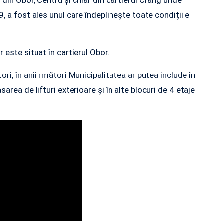
din Obor, Centru și chiar din cartierul Crâng unde
, a fost ales unul care îndeplinește toate condițiile
r este situat în cartierul Obor.
tori, în anii rmători Municipalitatea ar putea include în
ea de lifturi exterioare și în alte blocuri de 4 etaje