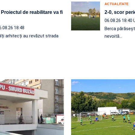
ACTUALITATE
roiectul de reabilitare va fi
2-0, scor per
06.08.26 18:40
6.08.26 18:48
Berca părăseșt
lți arhitecți au revăzut strada
nevoită…