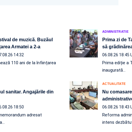
ADMINISTRATIE
estival de muzică. Buzăul
Prima zi de T
nțarea Armatei a 2-a
să grădinăr
7.08.26 14:32
06.08.26 18:45
ează 110 ani de la înființarea
Prima ediție a 
inaugurată…
ACTUALITATE
l sanitar. Angajările din
Nu comasare, 
administrativ
6.08.26 18:50
06.08.26 18:43
un memorandum adresat
Reforma administ
 a…
intens dezbătut