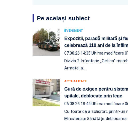
Pe același subiect
EVENIMENT
Expoziții, paradă militară și f
celebrează 110 ani de la înfii
07.08.26 14:35
Ultima modificare 0
Divizia 2 Infanterie „Getica” march
Armatei a…
ACTUALITATE
Gură de oxigen pentru sistemu
spitale, deblocate prin lege
06.08.26 18:44
Ultima modificare 0
Cu toate că a solicitat, printr-
Ministerului Sănătății, deblocarea