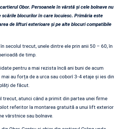
n cartierul Obor. Persoanele în vârstă și cele bolnave nu
e scările blocurilor în care locuiesc. Primăria este
ea de lifturi exterioare și pe alte blocuri compatibile
n secolul trecut, unele dintre ele prin anii 50 – 60, în
perioadă de timp.
olidate pentru a mai rezista încă ani buni de acum
nu mai au forța de a urca sau coborî 3-4 etaje și ies din
lăți de făcut.
l trecut, atunci când a primit din partea unei firme
lot referitor la montarea gratuită a unui lift exterior
ane vârstnice sau bolnave.