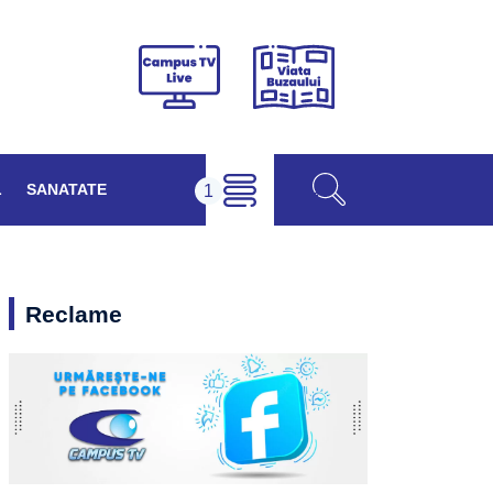
Viața
Campus
Buzăului
TV
Live
L
SANATATE
Reclame