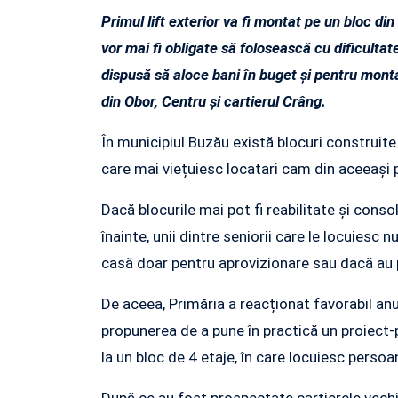
Primul lift exterior va fi montat pe un bloc di
vor mai fi obligate să folosească cu dificultat
dispusă să aloce bani în buget și pentru montar
din Obor, Centru și cartierul Crâng.
În municipiul Buzău există blocuri construite î
care mai viețuiesc locatari cam din aceeași 
Dacă blocurile mai pot fi reabilitate și cons
înainte, unii dintre seniorii care le locuiesc 
casă doar pentru aprovizionare sau dacă au p
De aceea, Primăria a reacționat favorabil anu
propunerea de a pune în practică un proiect-pi
la un bloc de 4 etaje, în care locuiesc perso