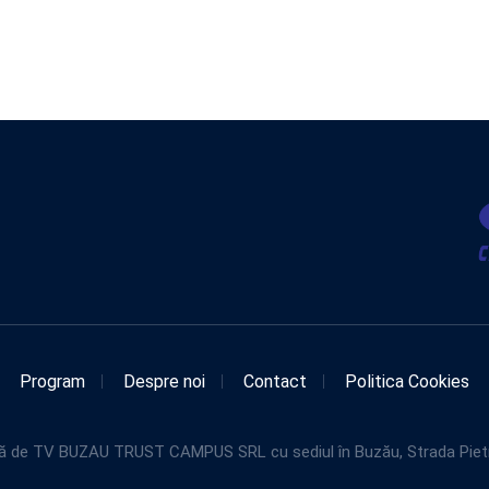
Program
Despre noi
Contact
Politica Cookies
de TV BUZAU TRUST CAMPUS SRL cu sediul în Buzău, Strada Pietroasel