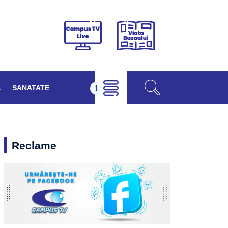
Viața
Campus
Buzăului
TV
Live
L
SANATATE
Reclame