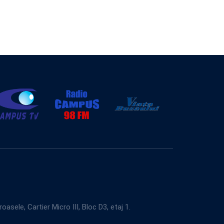
e, Cartier Micro III, Bloc D3, etaj 1.