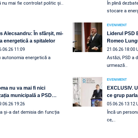
nu mai fie controlat politic și…
În plină dezbat
stocare a energ
EVENIMENT
Alecsandru: În sfârșit, mi-
Liderul PSD B
a energetică a spitalelor
Romeo Lungu:
6.06.26 11:09
21.06.26 18:00
 cu autonomia energetică a
Astăzi, PSD a d
urmează…
EVENIMENT
ma nu va mai fi nici
EXCLUSIV. Ult
zația municipală a PSD
…
ce grup parla
9.06.26 19:26
05.06.26 13:12
 și-a dat demisia din funcția
Încă un persona
ce,…