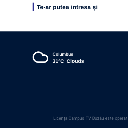
Te-ar putea intresa și
Columbus
31°C
Clouds
Licența Campus TV Buzău este operată 